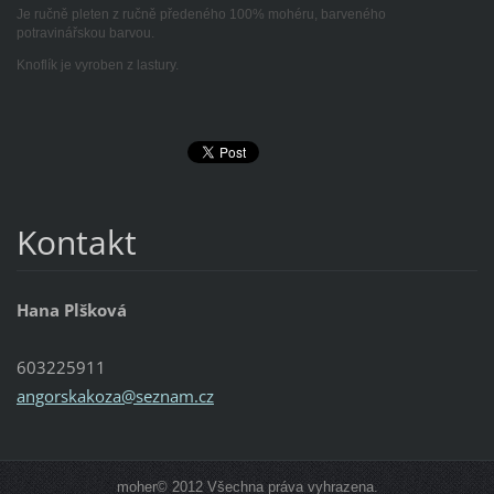
Je ručně pleten z ručně předeného 100% mohéru, barveného
potravinářskou barvou.
Knoflík je vyroben z lastury.
Kontakt
Hana Plšková
603225911
angorska
koza@sez
nam.cz
moher© 2012 Všechna práva vyhrazena.