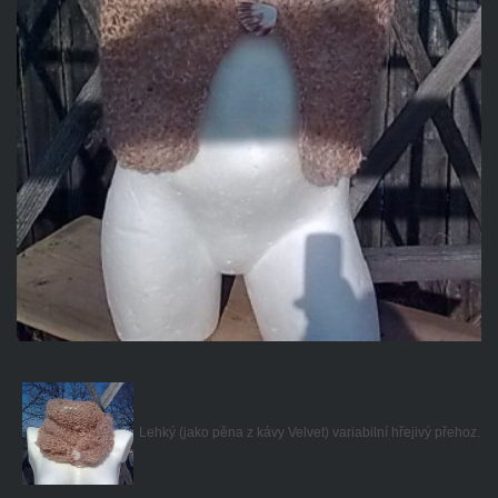
Lehký (
jako
pě
na z kávy Velvet) variabilní hřejivý př
ehoz.