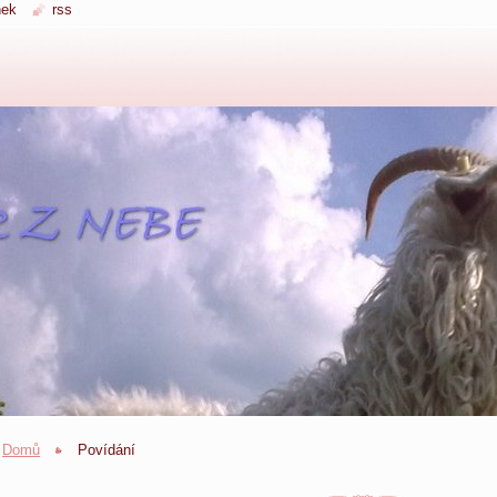
nek
rss
Domů
Povídání