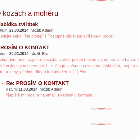
 kozách a mohéru
abídka zvířátek
atum:
29.03.2014
|
vložil:
Admin
ledujte sekci "Na prodej" ! Postupně přidávám zvířátka k prodeji!
PROSÍM O KONTAKT
atum:
20.02.2014
|
vložil:
Elis
obrý den, mám zájem o kozičku či dvě, pokud možno v jiné, než bílé barvě. R
aké nejlépe jiné barvy než bílé. A o již spředenou vlnu na háčkování, resp. o 
ste, a ceny, předem díky a krásný den -) -) -) Elis
Re: PROSÍM O KONTAKT
datum:
11.03.2014
|
vložil:
Admin
Napiště mi prosím na email, uvedený v kontaktu.