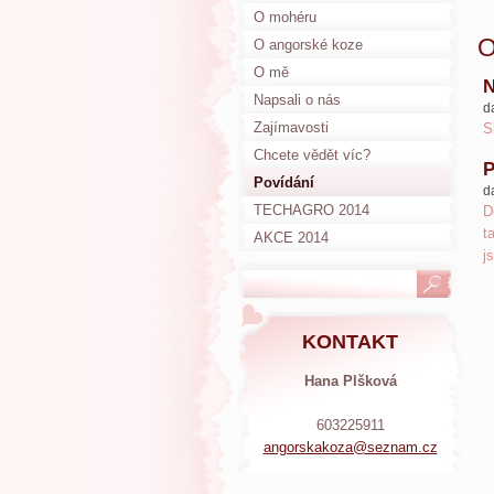
O mohéru
O
O angorské koze
O mě
N
Napsali o nás
d
Zajímavosti
S
Chcete vědět víc?
Povídání
d
TECHAGRO 2014
D
t
AKCE 2014
j
KONTAKT
Hana Plšková
603225911
angorska
koza@sez
nam.cz