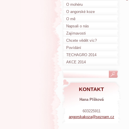
O mohéru
O angorské koze
O mě
Napsali o nás
Zajímavosti
Chcete vědět víc?
Povídání
TECHAGRO 2014
AKCE 2014
KONTAKT
Hana Plšková
603225911
angorska
koza@sez
nam.cz