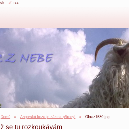
nek
rss
Domů
Angorská koza je zázrak přírody!
Obraz1580.jpg
ž se tu rozkoukávám.