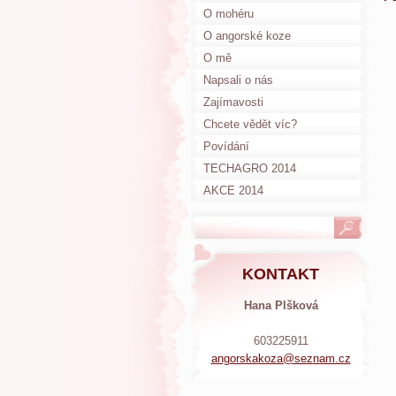
O mohéru
O angorské koze
O mě
Napsali o nás
Zajímavosti
Chcete vědět víc?
Povídání
TECHAGRO 2014
AKCE 2014
KONTAKT
Hana Plšková
603225911
angorska
koza@sez
nam.cz