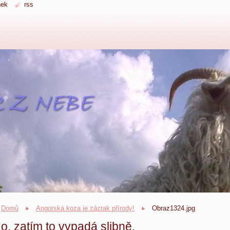
nek
rss
Domů
Angorská koza je zázrak přírody!
Obraz1324.jpg
o, zatím to vypadá slibně.