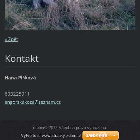
« Zpět
Kontakt
Hana Plšková
603225911
angorska
koza@sez
nam.cz
moher© 2012 Všechna práva vyhrazena.
Vytvořte si www stránky zdarma!